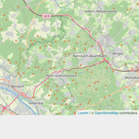
Leaflet
| ©
OpenStreetMap
contributors